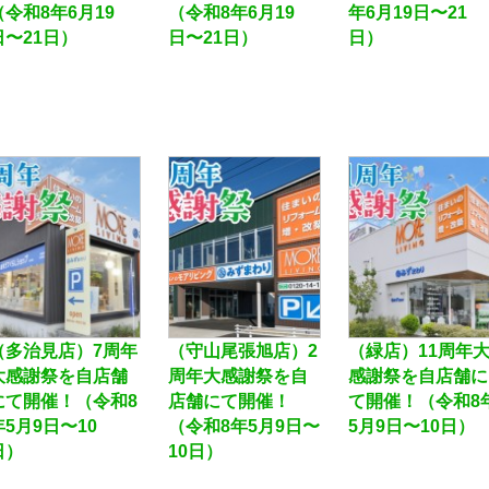
（令和8年6月19
（令和8年6月19
年6月19日〜21
日〜21日）
日〜21日）
日）
（多治見店）7周年
（守山尾張旭店）2
（緑店）11周年
大感謝祭を自店舗
周年大感謝祭を自
感謝祭を自店舗に
にて開催！（令和8
店舗にて開催！
て開催！（令和8
年5月9日〜10
（令和8年5月9日〜
5月9日〜10日
日）
10日）