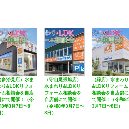
（多治見店）水ま
（守山尾張旭店）
（緑店）水まわり
わり&LDKリフォ
水まわり&LDKリ
&LDKリフォーム
ーム相談会を自店
フォーム相談会を
相談会を自店舗に
舗にて開催！（令
自店舗にて開催！
て開催！（令和8
和8年3月7日〜8
（令和8年3月7日〜
3月7日〜8日）
日）
8日）