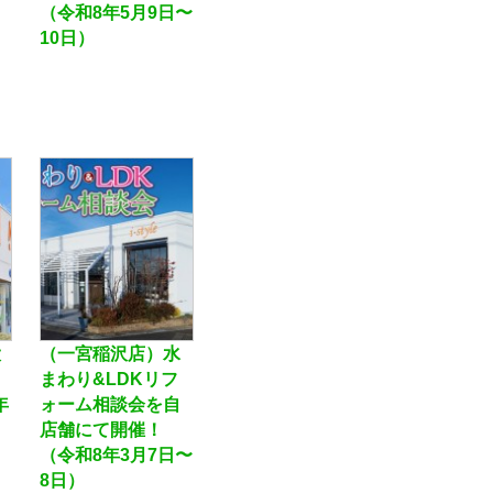
（令和8年5月9日〜
10日）
大
（一宮稲沢店）水
まわり&LDKリフ
年
ォーム相談会を自
）
店舗にて開催！
（令和8年3月7日〜
8日）