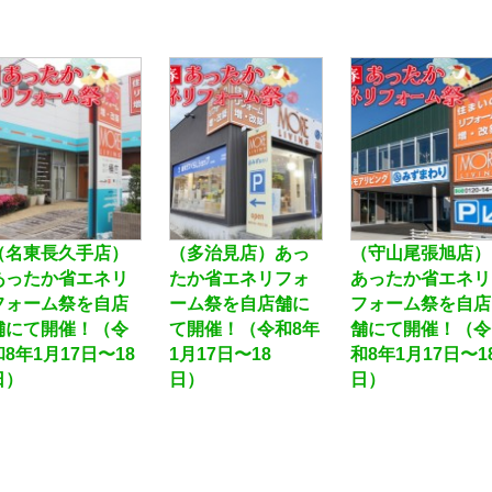
（名東長久手店）
（多治見店）あっ
（守山尾張旭店）
あったか省エネリ
たか省エネリフォ
あったか省エネリ
フォーム祭を自店
ーム祭を自店舗に
フォーム祭を自店
舗にて開催！（令
て開催！（令和8年
舗にて開催！（令
和8年1月17日〜18
1月17日〜18
和8年1月17日〜1
日）
日）
日）