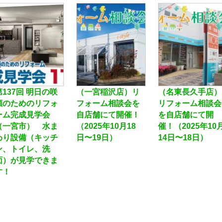
第137回 明日の咲
（一宮稲沢店）リ
（名東長久手店）
顔のためのリフォ
フォーム相談会を
リフォーム相談会
ーム完成見学会
自店舗にて開催！
を自店舗にて開
（一宮市） 水ま
（2025年10月18
催！（2025年10
わり設備（キッチ
日〜19日）
14日〜18日）
ン、トイレ、洗
面）が見学できま
す！