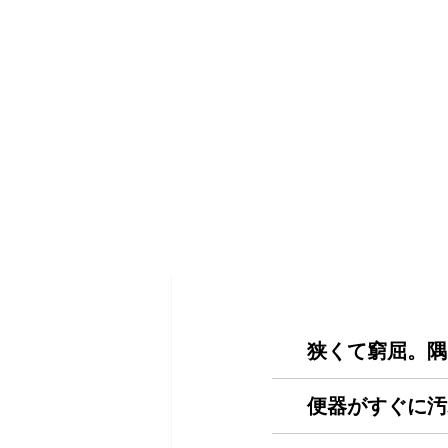
狭くて窮屈。隅
便器がすぐに汚