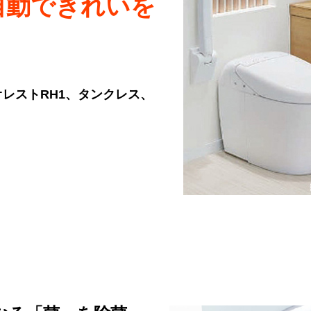
自動できれいを
オレストRH1、タンクレス、
）