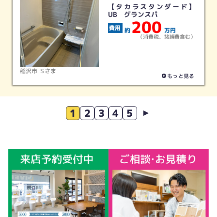
【タカラスタンダード】
UB グランスパ
200
約
万円
（消費税、諸経費含む）
稲沢市 Ｓさま
もっと見る
1
2
3
4
5