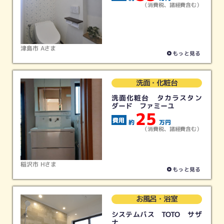
（消費税、諸経費含む）
津島市 Aさま
もっと見る
洗面・化粧台
洗面化粧台 タカラスタン
ダード ファミーユ
25
約
万円
（消費税、諸経費含む）
稲沢市 Hさま
もっと見る
お風呂・浴室
システムバス TOTO サザ
ナ