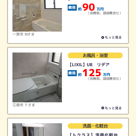
90
約
万円
（消費税、諸経費含む）
一宮市 Mさま
もっと見る
お風呂・浴室
【LIXIL】UB リデア
お好みのカテゴリーをクリック
125
約
万円
（消費税、諸経費含む）
江南市 Ｆさま
もっと見る
キッチン
お風呂
トイレ
洗面
リフォーム
リフォーム
リフォーム
リフォーム
洗面・化粧台
【トクラス】洗面化粧台