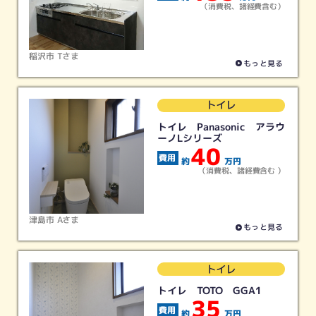
（消費税、諸経費含む）
稲沢市 Tさま
もっと見る
トイレ
トイレ Panasonic アラウ
ーノLシリーズ
40
約
万円
（消費税、諸経費含む ）
津島市 Aさま
もっと見る
トイレ
トイレ TOTO GGA1
35
約
万円