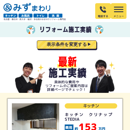
電話する
名古屋・春日井・長久手・稲沢・多治見の水まわりリフォーム専門店
リフォーム施工実績
表示条件を変更する
最新
施工実績
具体的な費用や
リフォームの
ご提案内容は
詳細ページでチェック！
キッチン
キッチン クリナップ
STEDIA
153
約
万円