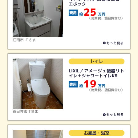
エポック
25
約
万円
給湯器
ガスコンロ
レンジフード
浴室暖房
（消費税、諸経費含む）
リフォーム
リフォーム
リフォーム
リフォーム
江南市 Ｆさま
もっと見る
その他
すべて
トイレ
リフォーム
（最新実績）
LIXIL／アメージュ便器リト
イレ＋シャワートイレKB
19
閉じる
約
万円
（消費税、諸経費含む）
春日井市 Tさま
もっと見る
お風呂・浴室