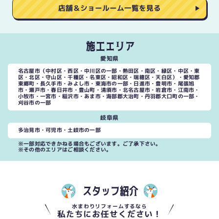
店舗＆ショールーム一覧を見る
施工エリア
愛知県
名古屋市（中村区・西区・中川区の一部・熱田区・南区・緑区・中区・東
区・北区・守山区・千種区・名東区・昭和区・瑞穂区・天白区）・愛知郡
東郷町・長久手市・みよし市・東海市の一部・日進市・豊明市・尾張旭
市・瀬戸市・春日井市・豊山町・清須市・北名古屋市・岩倉市・江南市・
小牧市・一宮市・稲沢市・あま市・海部郡大治町・丹羽郡大口町の一部・
刈谷市の一部
岐阜県
多治見市・可児市・土岐市の一部
※一部対応できかねる場合もございます。ご了承下さい。
※その他のエリアはご相談ください。
スタッフ紹介
水まわりリフォームするなら
私たちにお任せください！