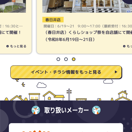
春日井店
開催日：6/19〜21 9:00〜17:00（最終受付：16:30とな
ります）
（春日井店）くらしショップ祭を自店舗にて開催！
（令和8年6月19日〜21日）
もっと見る
イベント・チラシ情報をもっと見る
取り扱いメーカー