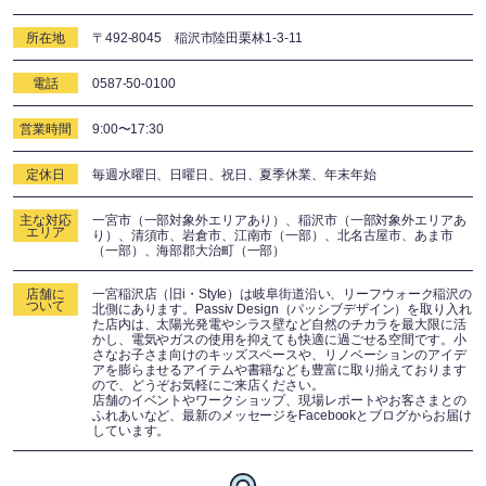
所在地
〒492-8045 稲沢市陸田栗林1-3-11
電話
0587-50-0100
営業時間
9:00〜17:30
定休日
毎週水曜日、日曜日、祝日、夏季休業、年末年始
主な対応
一宮市（一部対象外エリアあり）、稲沢市（一部対象外エリアあ
エリア
り）、清須市、岩倉市、江南市（一部）、北名古屋市、あま市
（一部）、海部郡大治町（一部）
店舗に
一宮稲沢店（旧i・Style）は岐阜街道沿い、リーフウォーク稲沢の
ついて
北側にあります。Passiv Design（パッシブデザイン）を取り入れ
た店内は、太陽光発電やシラス壁など自然のチカラを最大限に活
かし、電気やガスの使用を抑えても快適に過ごせる空間です。小
さなお子さま向けのキッズスペースや、リノベーションのアイデ
アを膨らませるアイテムや書籍なども豊富に取り揃えております
ので、どうぞお気軽にご来店ください。
店舗のイベントやワークショップ、現場レポートやお客さまとの
ふれあいなど、最新のメッセージをFacebookとブログからお届け
しています。