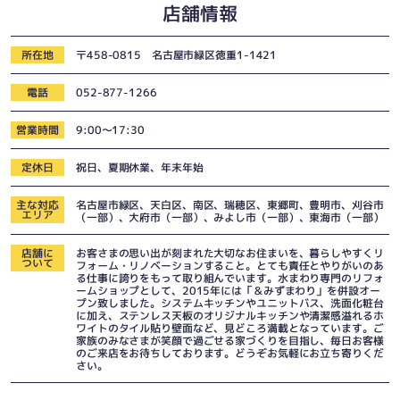
店舗情報
所在地
〒458-0815 名古屋市緑区徳重1-1421
電話
052-877-1266
営業時間
9:00〜17:30
定休日
祝日、夏期休業、年末年始
主な対応
名古屋市緑区、天白区、南区、瑞穂区、東郷町、豊明市、刈谷市
エリア
（一部）、大府市（一部）、みよし市（一部）、東海市（一部）
店舗に
お客さまの思い出が刻まれた大切なお住まいを、暮らしやすくリ
ついて
フォーム・リノベーションすること。とても責任とやりがいのあ
る仕事に誇りをもって取り組んでいます。水まわり専門のリフォ
ームショップとして、2015年には「＆みずまわり」を併設オー
プン致しました。システムキッチンやユニットバス、洗面化粧台
に加え、ステンレス天板のオリジナルキッチンや清潔感溢れるホ
ワイトのタイル貼り壁面など、見どころ満載となっています。ご
家族のみなさまが笑顔で過ごせる家づくりを目指し、毎日お客様
のご来店をお待ちしております。どうぞお気軽にお立ち寄りくだ
さい。