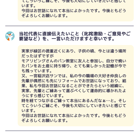
てこういうご縁こそ、今後も大切にしていきたいと感じて
います。
今回はお世話になれて本当によかったです。今後ともどう
ぞよろしくお願いします。
当社代表に直接伝えたいこと（叱咤激励・ご意見やご
要望など）を、一言いただけますと幸いです。
実家が緑区の徳重近くにあり、子供の頃、今とは違う場所
だったはずですが
モアリビングさんのパン教室に友人と参加し、自分で焼い
たパンをお土産に持ち帰り、とても楽しかった記憶が今で
も残っています。
又、一宮稲沢店サンでは、私の今の職場の大好き仲良しの
先輩が偶然にも先にリフォームでお世話になっており、結
果、私も今回お世話になることができたらという経緯に、
実家、先輩とご縁あって選ぶべくして運命的に導かれたよ
うにすら感じています。
時を経てつながるこ゚縁って本当にあるんだなぁ…と。そし
てこういうご縁こそ、今後も大切にしていきたいと感じて
います。
今回はお世話になれて本当によかったです。今後ともどう
ぞよろしくお願いします。