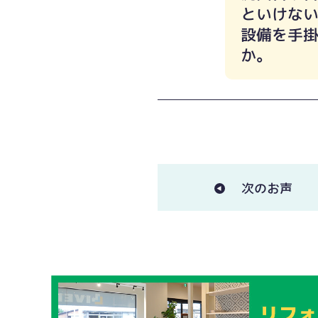
といけな
設備を手
か。
次のお声