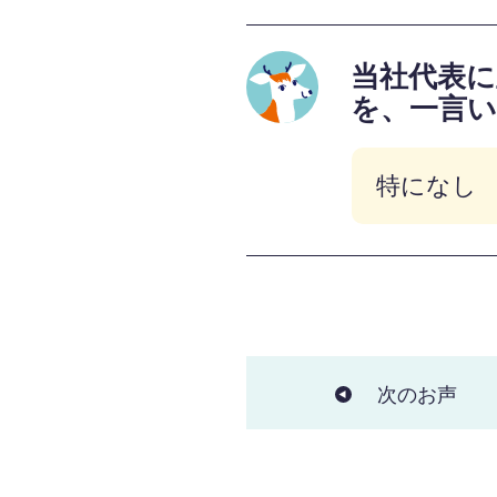
当社代表に
を、一言
特になし
次のお声