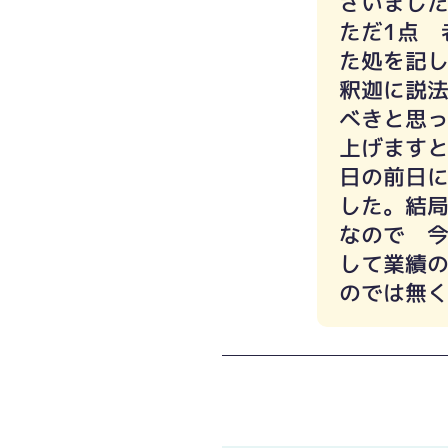
ざいまし
ただ1点 
た処を記
釈迦に説
べきと思
上げますと
日の前日
した。結局
なので 
して業績の
のでは無