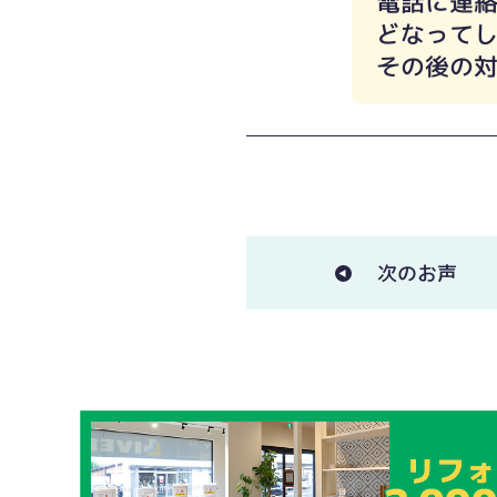
電話に連
どなって
その後の
次のお声