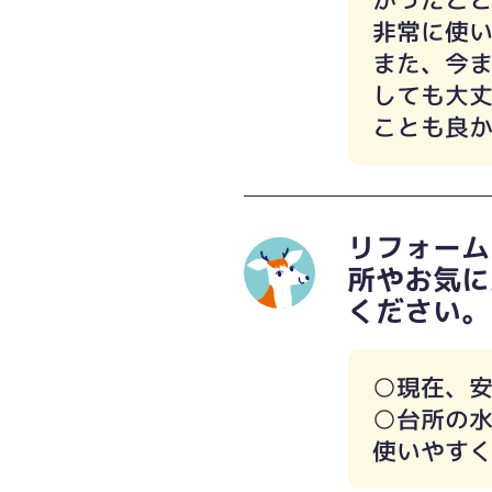
非常に使
また、今ま
しても大
ことも良
リフォーム
所やお気に
ください。
○現在、
○台所の
使いやす