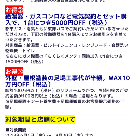
お得②
給湯器・ガスコンロなど電気契約とセット購
入で、1台につき5000円OFF（税込）
都市ガス・電気ともに東邦ガスでご契約いただいている方orいた
だける方は、下記の設備機器を1台購入につきお値引きをさせて
いただきます。
対象商品：給湯器・ビルトインコンロ・レンジフード・食器洗い
乾燥機・トイレ
※さらにガス機器の「らくらくメンテ」同時加入で1台につき
1500円OFF（税込）
お得③
外壁・屋根塗装の足場工事代が半額。MAX10
万円OFF（税込）
総額100万円以上（税込）のリフォームでかつ、お値引後のご契
約金額が100万円以上（税込）の場合に適用となります。
※足場仮設＋シート養生費＋足場運搬費のお客様提示価格の半
額。
対象期間と店舗について
■対象期間
2018年6月1日（金）〜 9月20日（木）まで