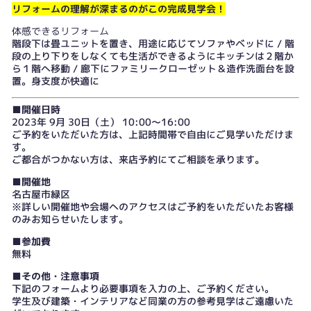
リフォームの理解が深まるのがこの完成見学会！
体感できるリフォーム
階段下は畳ユニットを置き、用途に応じてソファやベッドに / 階
段の上り下りをしなくても生活ができるようにキッチンは２階か
ら１階へ移動 / 廊下にファミリークローゼット＆造作洗面台を設
置。身支度が快適に
■開催日時
2023年 9月 30日（土） 10:00～16:00
ご予約をいただいた方は、上記時間帯で自由にご見学いただけま
す。
ご都合がつかない方は、
来店予約
にてご相談を承ります。
■開催地
名古屋市緑区
※詳しい開催地や会場へのアクセスはご予約をいただいたお客様
のみお知らせいたします。
■参加費
無料
■その他・注意事項
下記のフォームより必要事項を入力の上、ご予約ください。
学生及び建築・インテリアなど同業の方の参考見学はご遠慮いた