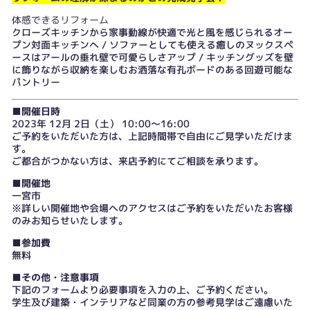
体感できるリフォーム
クローズキッチンから家事動線が快適で光と風を感じられるオー
プン対面キッチンへ / ソファーとしても使える癒しのヌックスペ
ースはアールの垂れ壁で可愛らしさアップ / キッチングッズを壁
に飾りながら収納を楽しむお洒落な有孔ボードのある回遊可能な
パントリー
■開催日時
2023年 12月 2日（土） 10:00～16:00
ご予約をいただいた方は、上記時間帯で自由にご見学いただけま
す。
ご都合がつかない方は、
来店予約
にてご相談を承ります。
■開催地
一宮市
※詳しい開催地や会場へのアクセスはご予約をいただいたお客様
のみお知らせいたします。
■参加費
無料
■その他・注意事項
下記のフォームより必要事項を入力の上、ご予約ください。
学生及び建築・インテリアなど同業の方の参考見学はご遠慮いた