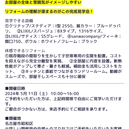
お部屋の全体と雰囲気がイメージしやすい
リフォームの理解が深まるのがこの完成見学会！
見学できる設備
①クリナップ/ステディア：I型 2550、扉カラー：ブルードゥパ
リ、 ②LIXIL/スパージュ：BXタイプ、1316サイズ、
③LIXIL/サティス：S5グレード、 ④sanwacompany/フィーネ：
間口750、ボウル：ホワイト／フレーム：ブラック
体感できるリフォーム
①既存階段の間取りを生かして子世帯専用の玄関を配置。コスト
を抑えながら完全分離型を実現、 ②全部屋に内窓を設置。断熱
性能がアップして寒さ・暑さも軽減。補助金も活用しコストをカ
ット、 ③キッチンと直結でつながるランドリールーム。動線が
スムーズで、部屋干しスペースも十分に確保
■開催日時
2024年 5月 11日（土） 10:00～16:00
ご予約をいただいた方は、上記時間帯で自由にご見学いただけま
す。
ご都合がつかない方は、
来店予約
にてご相談を承ります。
■開催地
名古屋市昭和区
※詳しい開催地や会場へのアクセスはご予約をいただいたお客様