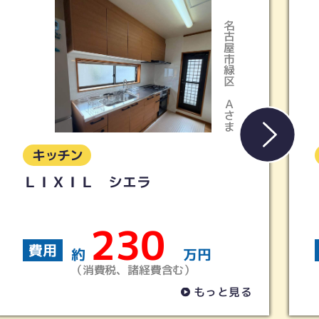
稲沢市
Iさま
キッチン
【LIXIL】キッチン シエラＳ
160
費用
約
万円
（消費税、諸経費含む）
もっと見る