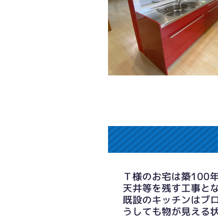
Ｔ様のお宅は築100
天井等を残す工事と
既設のキッチンはブ
うしても物が見える