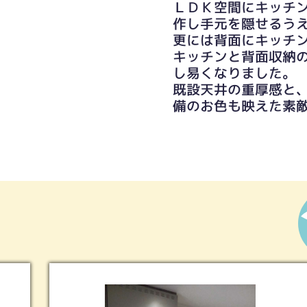
ＬＤＫ空間にキッチ
作し手元を隠せるう
更には背面にキッチ
キッチンと背面収納
し易くなりました。
既設天井の重厚感と
備のお色も映えた素