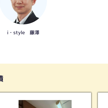
i・style 藤澤
績