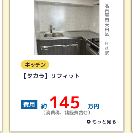
白区
名古屋市緑区
ま
Ａさま
キッチン
ＬＩＸＩＬ シエラ
230
費用
約
万円
（消費税、諸経費含む）
見る
もっと見る