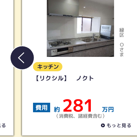
名古屋市天
緑区
Oさま
Hさ
キッチン
【タカラ】リフィット
145
費用
円
約
万円
（消費税、諸経費含む）
っと見る
もっと