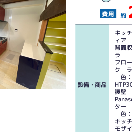
約
キッ
ィア
背面
ラ
フロ
ク 
色：
HTP3
設備・商品
腰壁
Pan
ター
色：
キッ
モザ