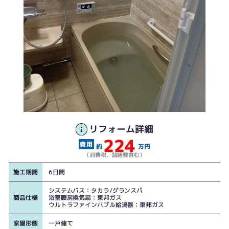
リフォーム詳細
224
築年数30年を過ぎている上下窓は作動悪く、毎日ご苦労されていたそう
新しいシステムバス 段差も解消され、浴室暖房のほか毎日の入浴はマイクロ
約
万円
バブルをお楽しみいいただけます
（消費税、諸経費含む）
施工期間
6日間
システムバス：タカラ/グランスパ
商品仕様
浴室暖房換気扇：東邦ガス
ウルトラファインバブル給湯器：東邦ガス
家屋形態
一戸建て