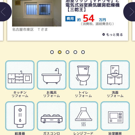
浴室サッシ【マドリモ】と
電気式浴室換気暖房乾燥機
【三乾王】
54
費用
約
万円
（消費税、諸経費含む）
名古屋市東区
Ｔさま
もっと見る
キッチン
お風呂
トイレ
洗面
リフォーム
リフォーム
リフォーム
リフォーム
給湯器
ガスコンロ
レンジフード
浴室暖房