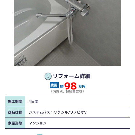
リフォーム詳細
98
旧 YAMAHAさんのユニットバスからの更新工事でした
モノトーンの配色です、ミラー・収納棚類は別途手配されるとのことでシンプ
約
万円
ルな空間になりました
（消費税、諸経費含む）
施工期間
4日間
商品仕様
システムバス：リクシル/リノビオV
家屋形態
マンション