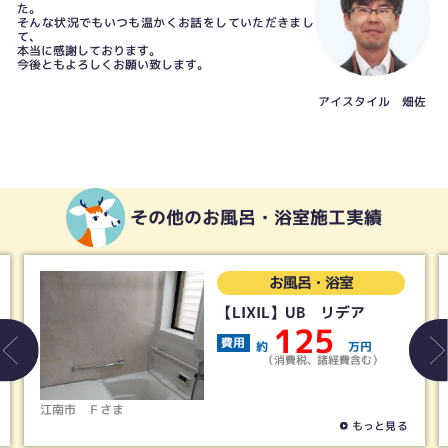
た。
そんな状況でもいつも温かくお話をしていただきまし
て、
本当に感謝しております。
今後ともよろしくお願い致します。
アイスタイル 畑佐
その他のお風呂・浴室施工実績
・浴室
お風呂・浴
B リデア
【タカラスタンダ
UB グランスパ
5
200
万円
費用
、諸経費含む）
約
（消費税、諸経
稲沢市
Ｓさま
もっと見る