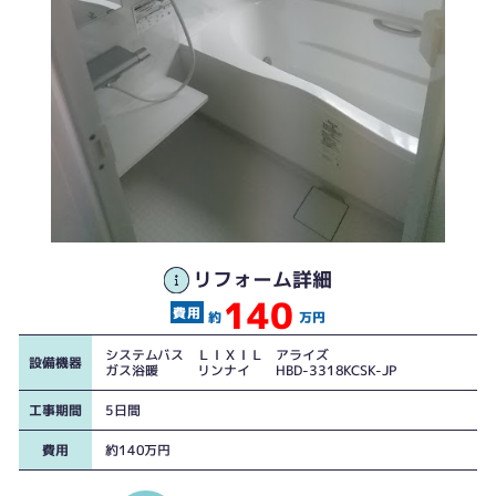
リフォーム詳細
140
約
万円
システムバス ＬＩＸＩＬ アライズ
設備機器
ガス浴暖 リンナイ HBD-3318KCSK-JP
工事期間
5日間
費用
約140万円