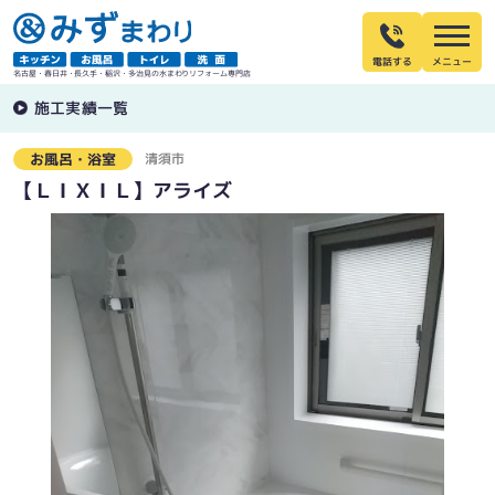
電話する
名古屋・春日井・長久手・稲沢・多治見の水まわりリフォーム専門店
施工実績一覧
清須市
お風呂・浴室
【ＬＩＸＩＬ】アライズ