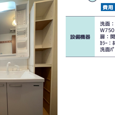
洗面：【
W750
扉：
設備機器
ｶﾗｰ：ﾎ
洗面ﾊﾟ