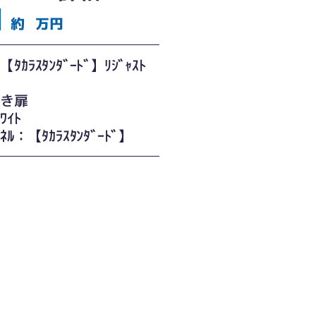
約
万円
ﾀｶﾗｽﾀﾝﾀﾞｰﾄﾞ】ﾘｼﾞｬｽﾄ
開き扉
ﾜｲﾄ
ﾈﾙ：【ﾀｶﾗｽﾀﾝﾀﾞｰﾄﾞ】