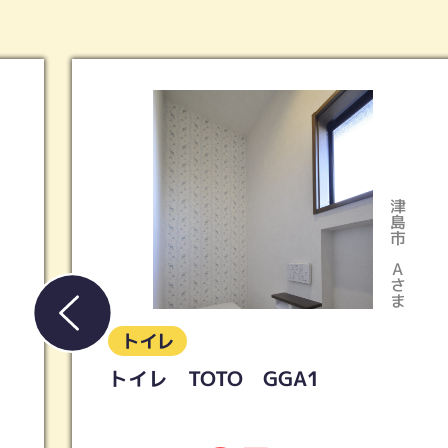
春日井市
Tさま
トイレ
LIXIL／アメージュ便器リトイレ
＋シャワートイレKB