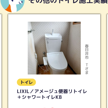
その他のトイレ施工実績
多治見市
Iさま
トイレ
トイレリフォーム 2ヵ所 ピュア
レストQR ホワイトグレー