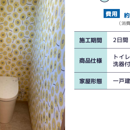
約
（消
2日間
施工期間
トイレ
商品仕様
洗器付
一戸
家屋形態