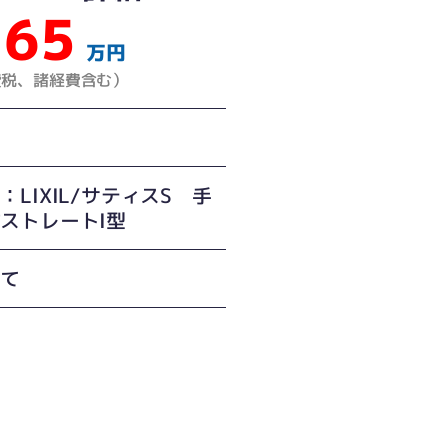
65
万円
費税、諸経費含む）
：LIXIL/サティスS 手
ストレートI型
建て