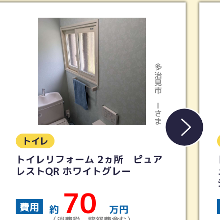
多治見市
Iさま
トイレ
ム 2ヵ所 ピュア
トイレリフォーム 【
イトグレー
ュアレストQR ウ
シリーズ
0
40
費用
万円
約