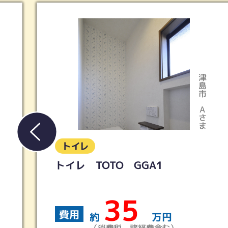
津島市
Aさま
トイレ
TOTO GGA1
LIXIL／
＋シャワー
35
費用
約
万円
約