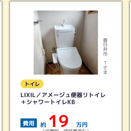
春日井市
Tさま
トイレ
アメージュ便器リトイレ
トイレリフォー
トイレKB
レストQR ホワ
19
7
費用
万円
約