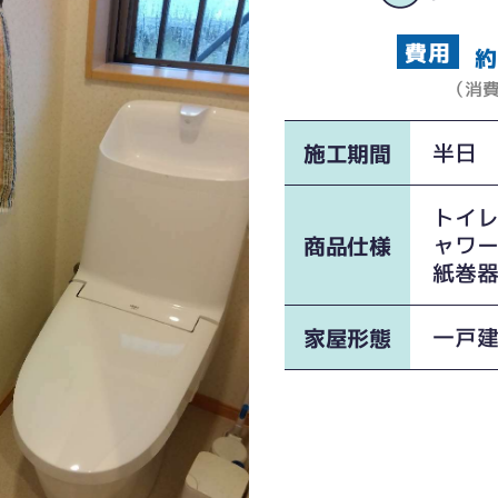
約
（消
半日
施工期間
トイレ
ャワ
商品仕様
紙巻器：
一戸
家屋形態