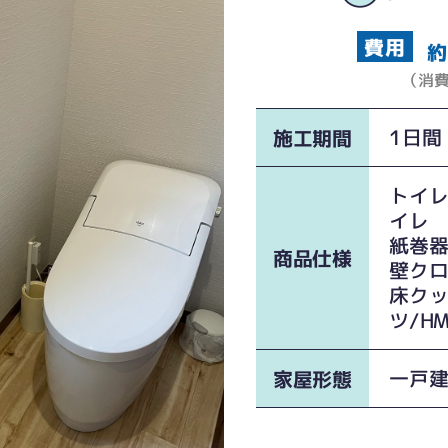
約
（消
1日間
施工期間
トイレ
イレ
紙巻器：
商品仕様
壁クロ
床ク
ツ/HM
一戸
家屋形態