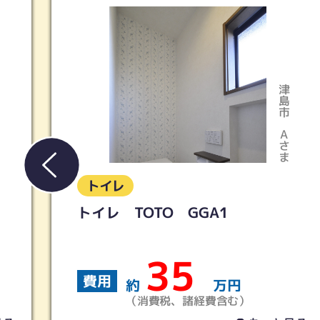
津島市
Aさま
トイレ
LIXIL／アメージュ便器リトイ
＋シャワートイレKB
19
費用
約
万円
）
（消費税、諸経費含む）