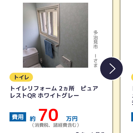
多治見市
Kさま
トイレ
トイレリフォーム 【TOTO】ピ
ュアレストQR ウォシュレットS
シリーズ
40
費用
約
万円
（消費税、諸経費含む）