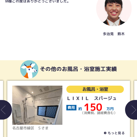
M様この度はありがとうございました。
多治見 鈴木
その他のお風呂・浴室施工実績
お風呂・浴室
ＬＩＸＩＬ スパージュ
150
費用
約
万円
（消費税、諸経費含む）
名古屋市緑区
Ｓさま
もっと見る