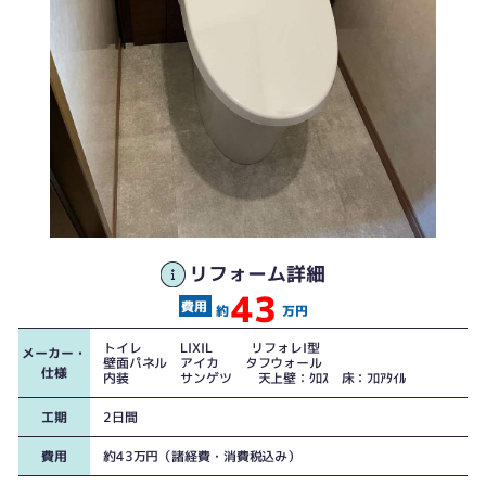
リフォーム詳細
43
約
万円
トイレ LIXIL リフォレI型
メーカー・
壁面パネル アイカ タフウォール
仕様
内装 サンゲツ 天上壁：ｸﾛｽ 床：ﾌﾛｱﾀｲﾙ
工期
2日間
費用
約43万円（諸経費・消費税込み）