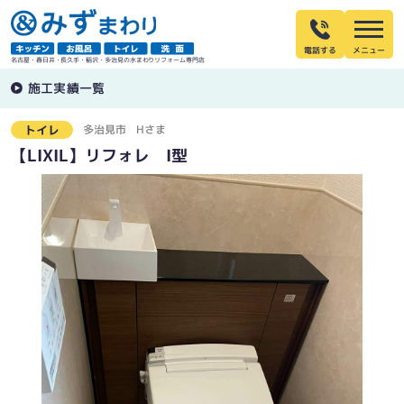
電話する
名古屋・春日井・長久手・稲沢・多治見の水まわりリフォーム専門店
施工実績一覧
多治見市
Hさま
トイレ
【LIXIL】リフォレ I型