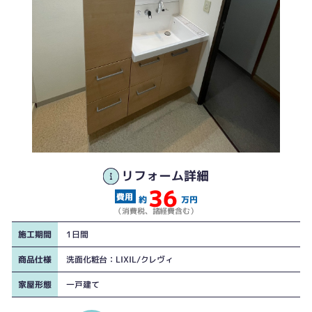
リフォーム詳細
36
約
万円
（消費税、諸経費含む）
施工期間
1日間
商品仕様
洗面化粧台：LIXIL/クレヴィ
家屋形態
一戸建て