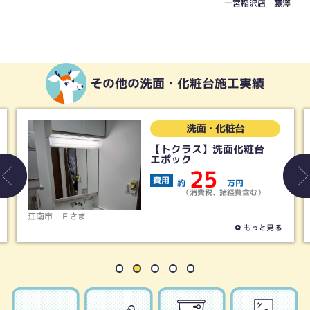
一宮稲沢店 藤澤
その他の洗面・化粧台施工実績
洗面・化粧台
【トクラス】洗面化粧台
エポック
25
費用
約
万円
（消費税、諸経費含む）
江南市
Ｆさま
もっと見る