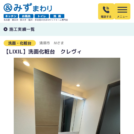
電話する
名古屋・春日井・長久手・稲沢・多治見の水まわりリフォーム専門店
施工実績一覧
清須市
Ｍさま
洗面・化粧台
【LIXIL】洗面化粧台 クレヴィ