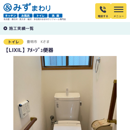
電話する
名古屋・春日井・長久手・稲沢・多治見の水まわりリフォーム専門店
施工実績一覧
豊明市
Kさま
トイレ
【LIXIL】ｱﾒｰｼﾞｭ便器