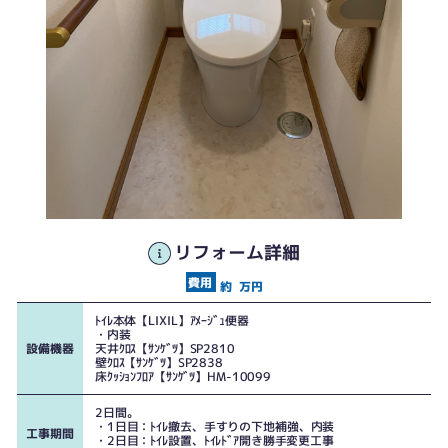
リフォーム詳細
約
万円
ﾄｲﾚ本体【LIXIL】ｱﾒｰｼﾞｭ便器
・内装
設備機器
天井ｸﾛｽ【ｻﾝｹﾞﾂ】SP2810
壁ｸﾛｽ【ｻﾝｹﾞﾂ】SP2838
床ｸｯｼｮﾝﾌﾛｱ【ｻﾝｹﾞﾂ】HM-10099
2日間。
・1日目：ﾄｲﾚ撤去、手すりの下地補強、内装
工事期間
・2日目：ﾄｲﾚ設置、ﾄｲﾚﾄﾞｱ開き勝手変更工事