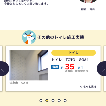
談頂ければと思います。
今後ともよろしくお願い致します。
緑店 青山
その他のトイレ施工実績
トイレ
トイレ TOTO GGA1
35
費用
約
万円
（消費税、諸経費含む）
ま
春日井市
Tさま
もっと見る