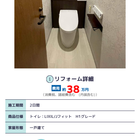
リフォーム詳細
38
約
万円
（消費税、諸経費含む (内装含む)）
施工期間
2日間
商品仕様
トイレ：LIXIL/Jフィット H1グレード
家屋形態
一戸建て