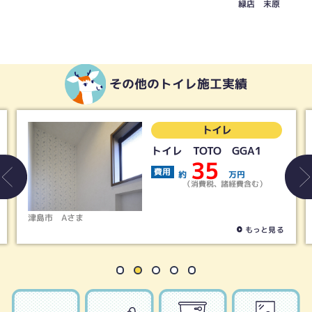
緑店 末原
その他のトイレ施工実績
トイレ
トイレ TOTO GGA1
35
費用
約
万円
（消費税、諸経費含む）
津島市
Aさま
もっと見る