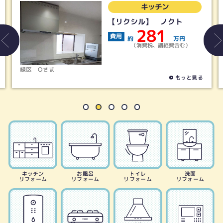
キッチン
【リクシル】 ノクト
281
費用
約
万円
（消費税、諸経費含む）
名古屋市天白区
Hさま
もっと見る
キッチン
お風呂
トイレ
洗面
リフォーム
リフォーム
リフォーム
リフォーム