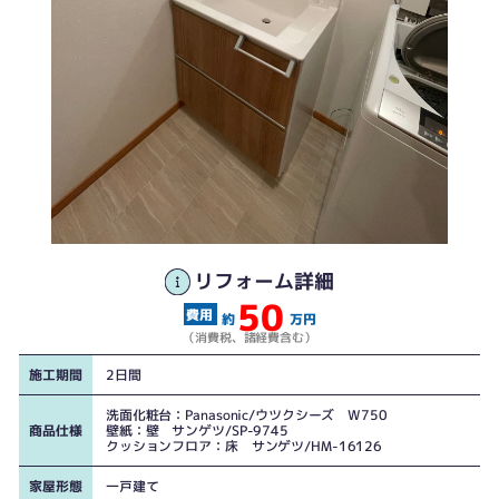
リフォーム詳細
50
約
万円
（消費税、諸経費含む）
施工期間
2日間
洗面化粧台：Panasonic/ウツクシーズ W750
商品仕様
壁紙：壁 サンゲツ/SP-9745
クッションフロア：床 サンゲツ/HM-16126
家屋形態
一戸建て