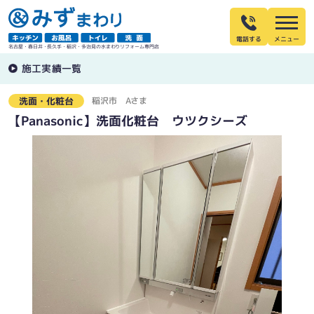
電話する
名古屋・春日井・長久手・稲沢・多治見の水まわりリフォーム専門店
施工実績一覧
稲沢市
Aさま
洗面・化粧台
【Panasonic】洗面化粧台 ウツクシーズ