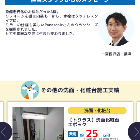
設備老朽化のお悩みだったA様。
リフォームを機に内装も一新し、水栓はタッチレスタ
イプに。
ミラーの仕様も美しいPanasonicさんのウツクシーズ
を採用されました。
とても素敵な空間に生まれ変わりました。
一宮稲沢店 藤澤
その他の洗面・化粧台施工実績
洗面・化粧台
【トクラス】洗面化粧台
エポック
25
費用
約
万円
（消費税、諸経費含む）