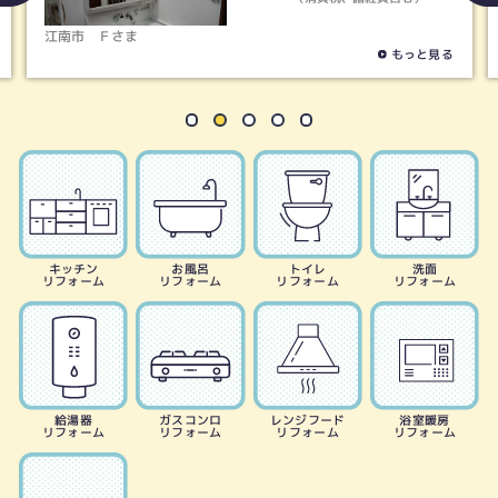
Ｆさま
清須市
Ｍさ
もっと見る
キッチン
お風呂
トイレ
洗面
リフォーム
リフォーム
リフォーム
リフォーム
給湯器
ガスコンロ
レンジフード
浴室暖房
リフォーム
リフォーム
リフォーム
リフォーム