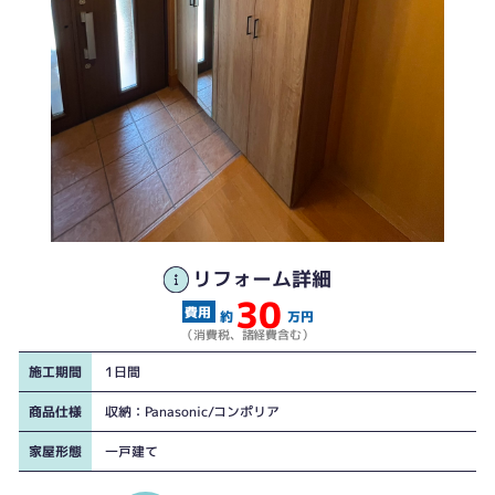
リフォーム詳細
30
約
万円
（消費税、諸経費含む）
施工期間
1日間
商品仕様
収納：Panasonic/コンポリア
家屋形態
一戸建て