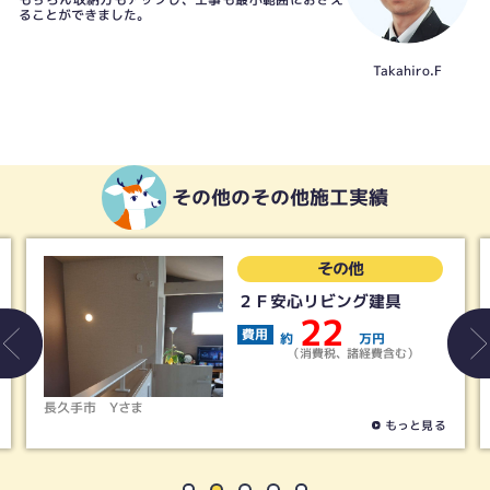
ることができました。
Takahiro.F
その他のその他施工実績
その他
２Ｆ安心リビング建具
22
費用
約
万円
（消費税、諸経費含む）
長久手市
Yさま
もっと見る