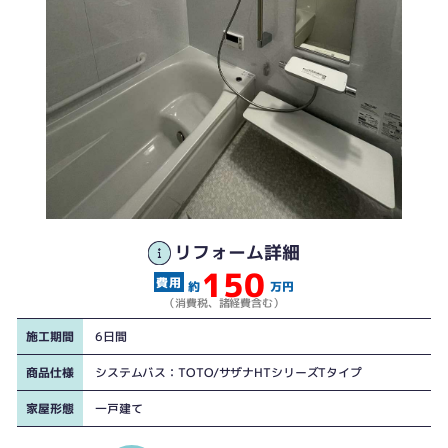
リフォーム詳細
150
約
万円
（消費税、諸経費含む）
施工期間
6日間
商品仕様
システムバス：TOTO/サザナHTシリーズTタイプ
家屋形態
一戸建て