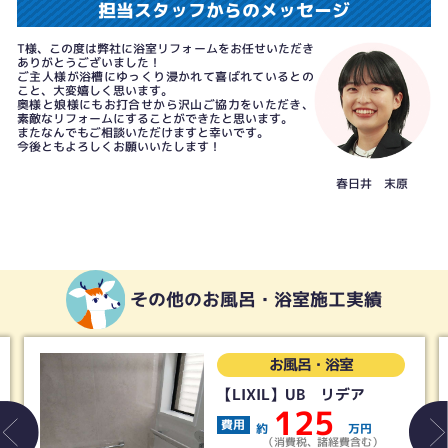
担当スタッフからのメッセージ
T様、この度は弊社に浴室リフォームをお任せいただき
ありがとうございました！
ご主人様が浴槽にゆっくり浸かれて喜ばれているとの
こと、大変嬉しく思います。
奥様と娘様にもお打合せから沢山ご協力をいただき、
素敵なリフォームにすることができたと思います。
またなんでもご相談いただけますと幸いです。
今後ともよろしくお願いいたします！
春日井 末原
その他のお風呂・浴室施工実績
お風呂・浴室
【LIXIL】UB リデア
125
費用
約
万円
（消費税、諸経費含む）