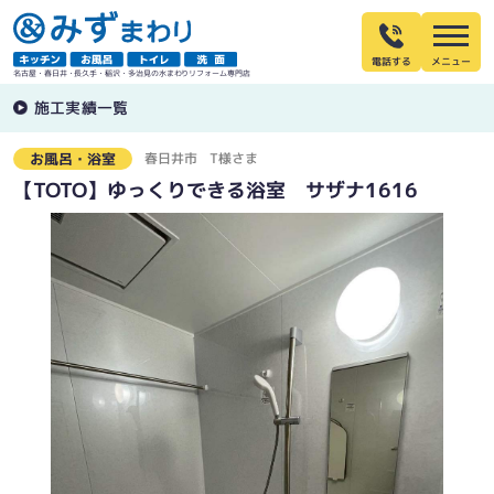
電話する
名古屋・春日井・長久手・稲沢・多治見の水まわりリフォーム専門店
施工実績一覧
春日井市
T様さま
お風呂・浴室
【TOTO】ゆっくりできる浴室 サザナ1616