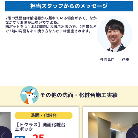
担当スタッフからのメッセージ
2階の洗面台は給湯器から離れている場合が多く、なか
なかすぐお湯が出ないですよね。
湯ポットをつければ瞬時にお湯が出るので、2世帯など
で2階の洗面をよく使う方なんかには重宝されます。
多治見店 伊東
その他の洗面・化粧台施工実績
洗面・化粧台
【LIXIL】洗面化粧台 ク
レヴィ
36