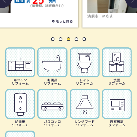
費用
約
万円
（消費税、諸経費含む）
清須市
Ｍさま
る
もっと見る
キッチン
お風呂
トイレ
洗面
リフォーム
リフォーム
リフォーム
リフォーム
給湯器
ガスコンロ
レンジフード
浴室暖房
リフォーム
リフォーム
リフォーム
リフォーム