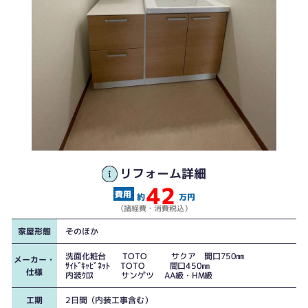
リフォーム詳細
42
約
万円
（諸経費・消費税込）
家屋形態
そのほか
洗面化粧台 TOTO サクア 間口750㎜
メーカー・
ｻｲﾄﾞｷｬﾋﾞﾈｯﾄ TOTO 間口450㎜
仕様
内装ｸﾛｽ サンゲツ AA級・HM級
工期
2日間（内装工事含む）