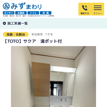
電話する
名古屋・春日井・長久手・稲沢・多治見の水まわりリフォーム専門店
施工実績一覧
多治見市
Tさま
洗面・化粧台
【TOTO】サクア 湯ポット付