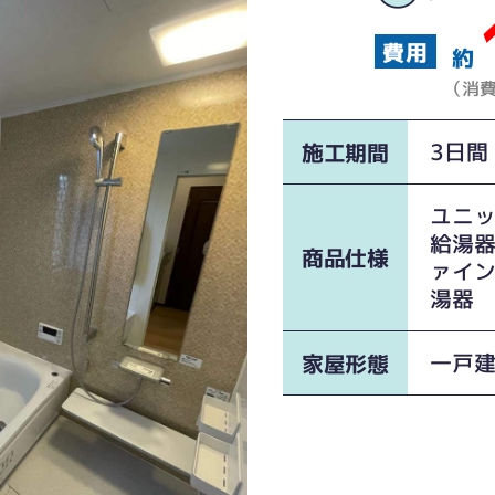
約
（消
3日間
施工期間
ユニッ
給湯器
商品仕様
ァイ
湯器
一戸
家屋形態