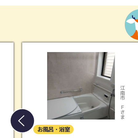
江南市
稲
Ｆさま
Ｓ
お風呂・浴室