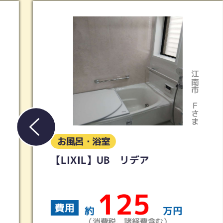
稲沢市
Ｓさま
お風呂・浴室
【タカラスタンダード】UB グラ
ンスパ
200
費用
約
万円
（消費税、諸経費含む）