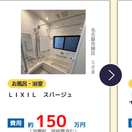
天白区
Kさま
お風呂・浴室
【リクシル】リノビオV 1216サ
イズ
94
費用
約
万円
（消費税、諸経費含む）