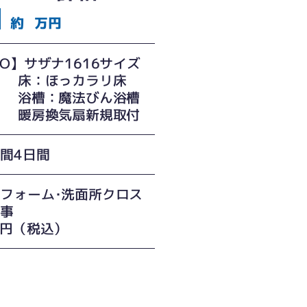
約
万円
TO】サザナ1616サイズ
：ほっカラリ床
：魔法びん浴槽
換気扇新規取付
間4日間
フォーム･洗面所クロス
工事
万円（税込）