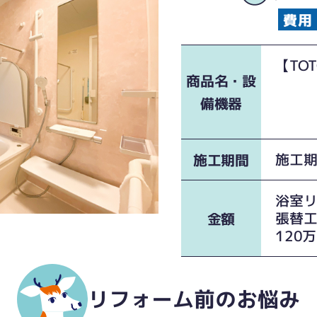
【TO
商品名・設
床
浴槽
備機器
暖房
施工期
施工期間
浴室リ
張替
金額
120
リフォーム前のお悩み