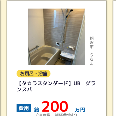
名古屋市緑区
Ｓさま
お風呂・浴室
ＬＩＸＩＬ スパージュ
150
費用
約
万円
（消費税、諸経費含む）