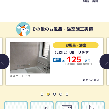
緑店 山田
その他のお風呂・浴室施工実績
お風呂・浴室
【LIXIL】UB リデア
125
費用
約
万円
（消費税、諸経費含む）
江南市
Ｆさま
もっと見る