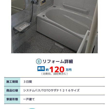
リフォーム詳細
120
約
万円
（消費税、諸経費含む）
施工期間
３日間
商品仕様
システムバス/TOTOサザナ１２１６サイズ
家屋形態
一戸建て