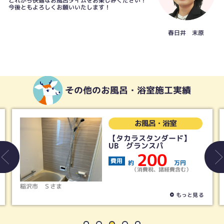
これから快適なお風呂タイムをお楽しみください！
今後ともよろしくお願いいたします！
春日井 末原
その他のお風呂・浴室施工実績
お風呂・浴室
【タカラスタンダード】
UB グランスパ
200
費用
約
万円
（消費税、諸経費含む）
稲沢市
Ｓさま
もっと見る