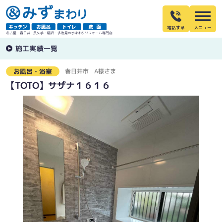
電話する
名古屋・春日井・長久手・稲沢・多治見の水まわりリフォーム専門店
施工実績一覧
春日井市
A様さま
お風呂・浴室
【TOTO】サザナ１６１６