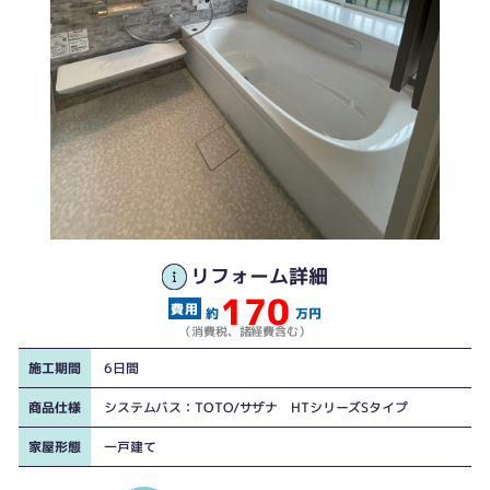
リフォーム詳細
170
約
万円
（消費税、諸経費含む）
施工期間
6日間
商品仕様
システムバス：TOTO/サザナ HTシリーズSタイプ
家屋形態
一戸建て