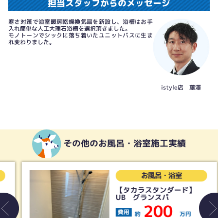
担当スタッフからのメッセージ
寒さ対策で浴室暖房乾燥換気扇を新設し、浴槽はお手
入れ簡単な人工大理石浴槽を選択頂きました。
モノトーンでシックに落ち着いたユニットバスに生ま
れ変わりました。
istyle店 藤澤
その他のお風呂・浴室施工実績
お風呂・浴室
【タカラスタンダード】
UB グランスパ
200
費用
約
万円