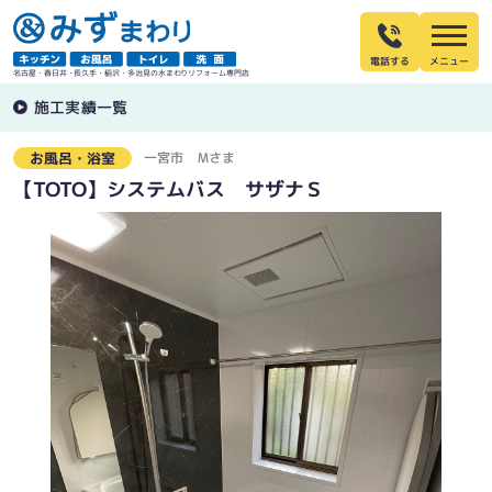
電話する
名古屋・春日井・長久手・稲沢・多治見の水まわりリフォーム専門店
施工実績一覧
一宮市
Ｍさま
お風呂・浴室
【TOTO】システムバス サザナＳ