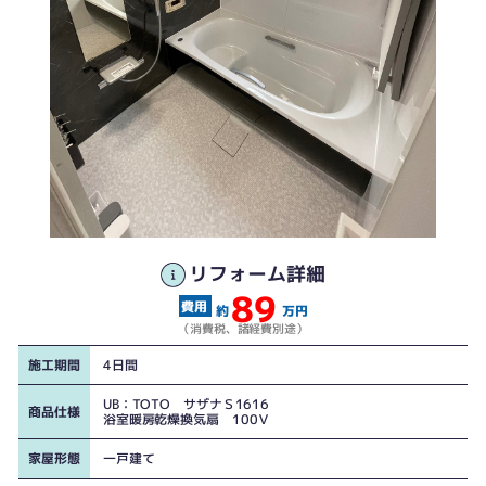
リフォーム詳細
89
約
万円
（消費税、諸経費別途）
施工期間
4日間
UB：TOTO サザナＳ1616
商品仕様
浴室暖房乾燥換気扇 100Ｖ
家屋形態
一戸建て