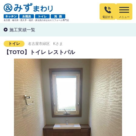
電話する
名古屋・春日井・長久手・稲沢・多治見の水まわりリフォーム専門店
施工実績一覧
トイレ
名古屋市緑区
Kさま
【TOTO】トイレ レストパル