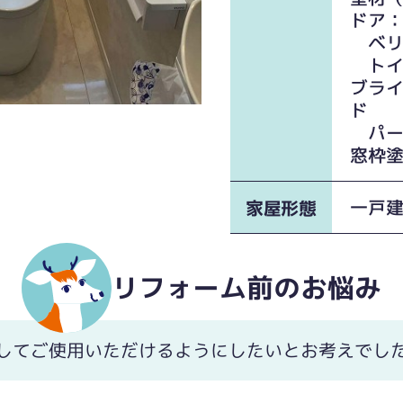
ドア：P
ベリ
トイ
ブラ
ド
パー
窓枠
一戸
家屋形態
施工前です
リフォーム前のお悩み
してご使用いただけるようにしたいとお考えでし