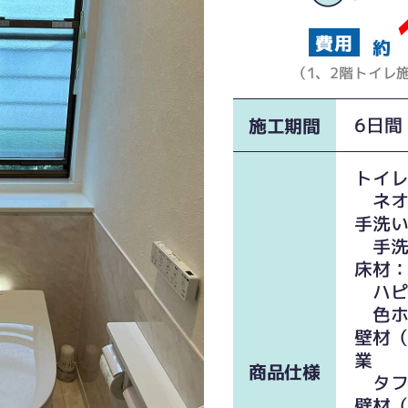
約
（1、2階トイ
6日間
施工期間
ました！
トイレ
ネオレ
手洗い
手洗
床材
ハピ
色ホ
壁材
業
商品仕様
タフウ
壁材