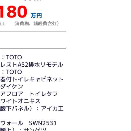
180
万円
レ施工 消費税、諸経費含む）
：TOTO
ストAS2排水リモデル
：TOTO
器付トイレキャビネット
：ダイケン
アフロア トイレタフ
ワイトオニキス
（腰下パネル）：アイカ工
ォール SWN2531
（腰上）：サンゲツ