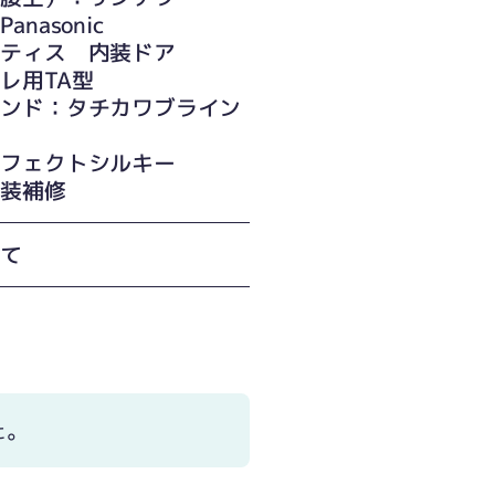
anasonic
ティス 内装ドア
レ用TA型
インド：タチカワブライン
フェクトシルキー
塗装補修
建て
た。