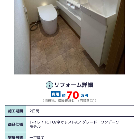
リフォーム詳細
70
約
万円
（消費税、諸経費含む (内装含む)）
施工期間
2日間
トイレ：TOTO/ネオレストAS1グレード ワンデーリ
商品仕様
モデル
家屋形態
一戸建て