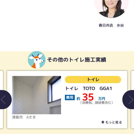
春日井店 水谷
その他のトイレ施工実績
レ
トイレ
 GGA1
LIXIL／アメージュ
トイレ＋シャワート
19
万円
費用
諸経費含む）
約
万円
（消費税、諸経費
春日井市
Tさま
もっと見る