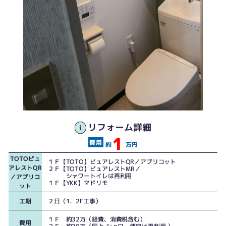
１Fトイレは小窓から西日が当り夏は暑かったです。
リフォーム詳細
1
１Ｆトイレ、内装はブルーグレーのアクセントクロスで北欧調に。
約
万円
TOTOピュ
１Ｆ【TOTO】ピュアレストQR／アプリコット
アレストQR
２Ｆ【TOTO】ピュアレストMR／
シャワートイレは再利用
／アプリコ
１Ｆ【YKK】マドリモ
ット
工期
２日（1．2F工事）
１Ｆ 約32万（経費、消費税含む）
費用