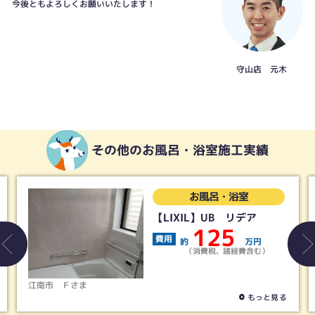
今後ともよろしくお願いいたします！
守山店 元木
その他のお風呂・浴室施工実績
お風呂・浴室
【LIXIL】UB リデア
125
費用
約
万円
（消費税、諸経費含む）
江南市
Ｆさま
もっと見る