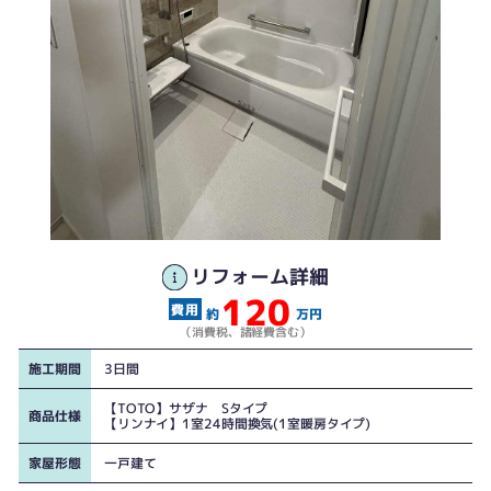
リフォーム詳細
120
工事前①
工事後①
約
万円
（消費税、諸経費含む）
施工期間
3日間
【TOTO】サザナ Sタイプ
商品仕様
【リンナイ】1室24時間換気(1室暖房タイプ)
家屋形態
一戸建て