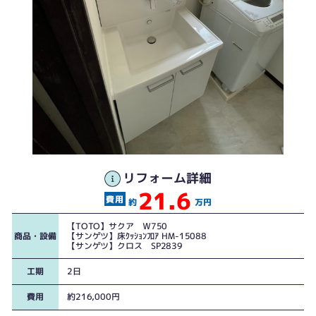
リフォーム詳細
21.6
約
万円
【TOTO】サクア Ｗ750
商品・設備
【サンゲツ】床ｸｯｼｮﾝﾌﾛｱ HM-15088
【サンゲツ】クロス SP2839
工期
2日
費用
約216,000円