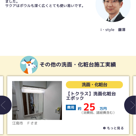
ました。
サクアはボウルも深く広くとても使い易いです。
i・style 藤澤
その他の洗面・化粧台施工実績
洗面・化粧台
【トクラス】洗面化粧台
エポック
25
費用
約
万円
（消費税、諸経費含む）
江南市
Ｆさま
もっと見る