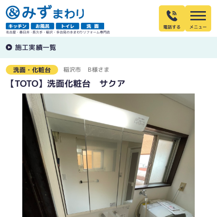
電話する
名古屋・春日井・長久手・稲沢・多治見の水まわりリフォーム専門店
施工実績一覧
稲沢市
Ｂ様さま
洗面・化粧台
【TOTO】洗面化粧台 サクア