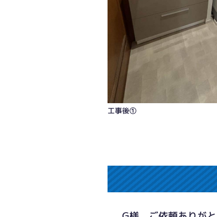
工事後①
G様、ご依頼ありが