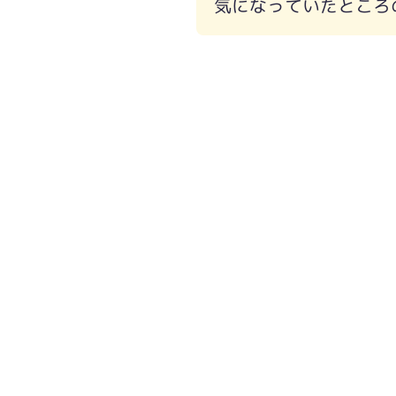
気になっていたところ
工事前①
工事後①