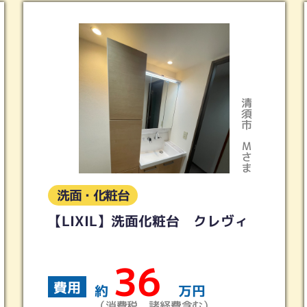
清須市
Ｍさま
洗面・化粧台
台 クレヴィ
【トクラス】洗面化粧台 
ク
34
費用
万円
約
万円
含む）
（消費税、諸経費含む