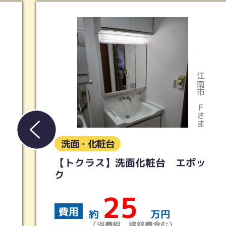
江南市
Ｆさま
洗面・化粧台
化粧台 エポッ
【LIXIL】洗面化粧
36
費用
万円
約
経費含む）
（消費税、諸経費