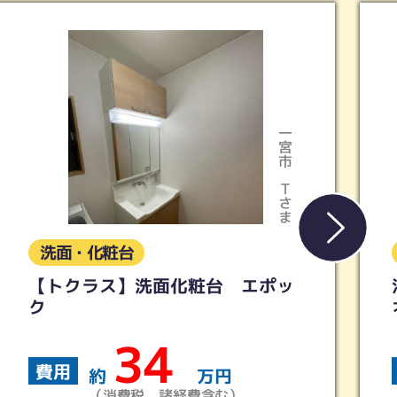
一宮市
Ｔさま
洗面・化粧台
エポッ
浴室リフォーム LIXIL リノ
オV-P
170
費用
約
万円
）
（消費税、諸経費含む）