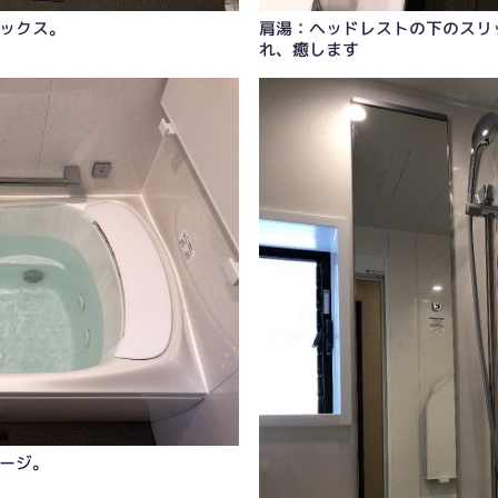
ックス。
肩湯：ヘッドレストの下のスリ
れ、癒します
ージ。