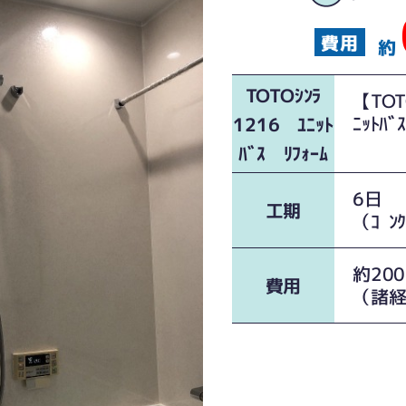
約
TOTOｼﾝﾗ
【TOT
ﾆｯﾄﾊ
1216 ﾕﾆｯﾄ
ﾊﾞｽ ﾘﾌｫｰﾑ
6日
工期
（ｺﾝ
約20
費用
（諸