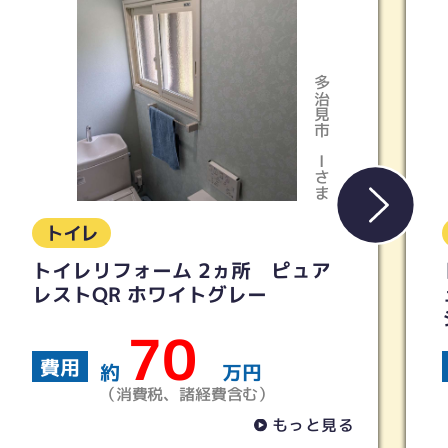
多治見市
Kさま
トイレ
トイレリフォーム 【TOTO】ピ
ュアレストQR ウォシュレットS
シリーズ
40
費用
約
万円
（消費税、諸経費含む）
る
もっと見る