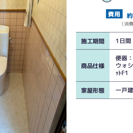
約
（消
1日間
施工期間
便器：T
ウォシ
商品仕様
ｯﾄF1
一戸
家屋形態