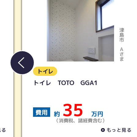
津島市
Aさま
トイレ
LIXIL／アメージュ便器リトイ
＋シャワートイレKB
19
費用
約
万円
）
（消費税、諸経費含む）
もっと見る
もっ