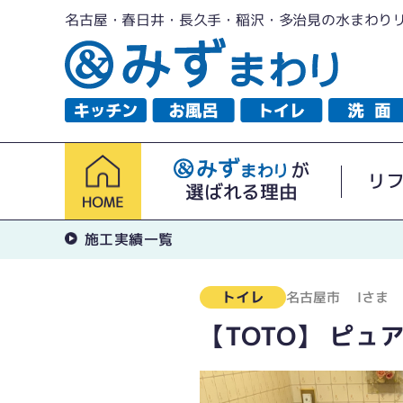
名古屋・春日井・長久手・稲沢・多治見の水まわり
が
リ
選ばれる理由
施工実績一覧
トイレ
名古屋市
Iさま
【TOTO】 ピュ