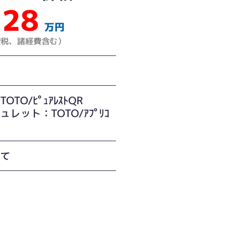
28
万円
費税、諸経費含む）
OTO/ﾋﾟｭｱﾚｽﾄQR
ュレット：TOTO/ｱﾌﾟﾘｺ
建て