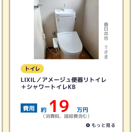
春日井市
多治見市
Tさま
Iさま
トイレ
レ
トイレリフォーム 2ヵ所 ピュア
レストQR ホワイトグレー
70
費用
約
万円
（消費税、諸経費含む）
と見る
もっと見