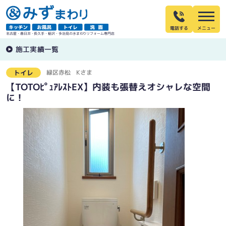
電話する
名古屋・春日井・長久手・稲沢・多治見の水まわりリフォーム専門店
施工実績一覧
緑区赤松
Kさま
トイレ
【TOTOﾋﾟｭｱﾚｽﾄEX】内装も張替えオシャレな空間
に！