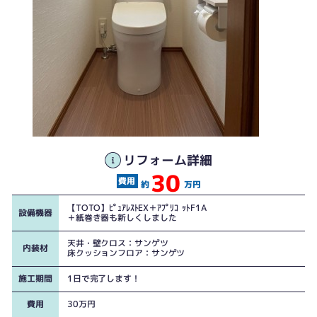
トイレ全体が変わりました
リフォーム詳細
30
約
万円
【TOTO】ﾋﾟｭｱﾚｽﾄEX＋ｱﾌﾟﾘｺｯﾄF1A
設備機器
＋紙巻き器も新しくしました
天井・壁クロス：サンゲツ
内装材
床クッションフロア：サンゲツ
施工期間
1日で完了します！
費用
30万円