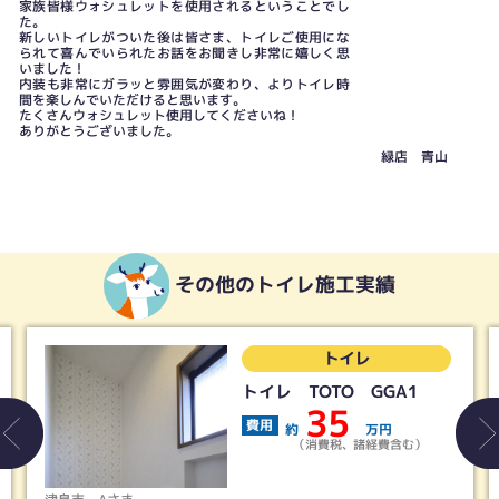
家族皆様ウォシュレットを使用されるということでし
た。
新しいトイレがついた後は皆さま、トイレご使用にな
られて喜んでいられたお話をお聞きし非常に嬉しく思
いました！
内装も非常にガラッと雰囲気が変わり、よりトイレ時
間を楽しんでいただけると思います。
たくさんウォシュレット使用してくださいね！
ありがとうございました。
緑店 青山
その他のトイレ施工実績
トイレ
トイレ TOTO GGA1
35
費用
約
万円
（消費税、諸経費含む）