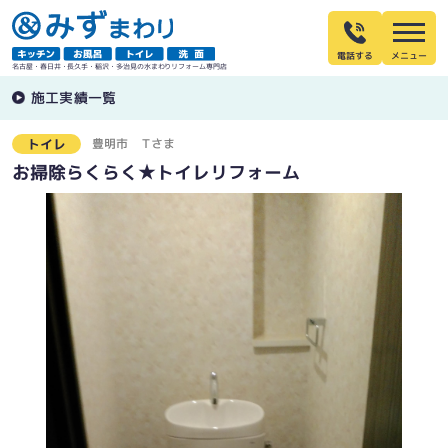
電話する
名古屋・春日井・長久手・稲沢・多治見の水まわりリフォーム専門店
施工実績一覧
豊明市
Ｔさま
トイレ
お掃除らくらく★トイレリフォーム