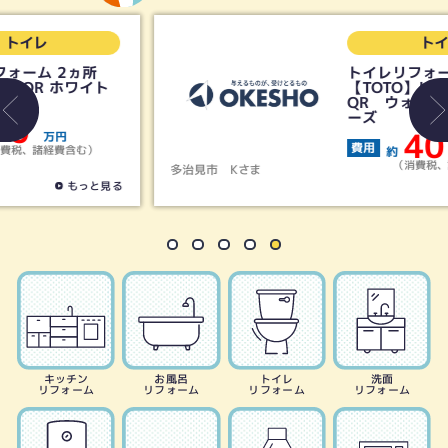
トイレ
トイレリフォーム
【TOTO】ピュアレスト
QR ウォシュレットSシリ
ーズ
40
費用
約
万円
（消費税、諸経費含む）
多治見市
Kさま
もっと見る
キッチン
お風呂
トイレ
洗面
リフォーム
リフォーム
リフォーム
リフォーム